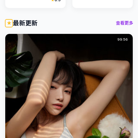
俊二善用光影与声场塑造
主演妻夫木聪、孔刘以克
孤独感，桂纶镁饰演角色
制表演撑起...
的抉择牵...
最新更新
查看更多
99:56