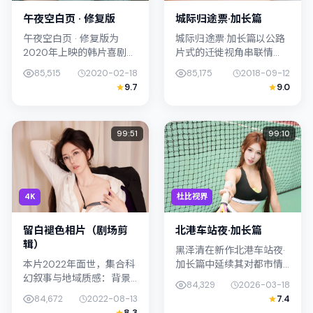
午夜空白页 · 修复版
城际归途票·加长篇
午夜空白页 · 修复版为
城际归途票·加长篇以公路
2020年上映的韩片喜剧作
片式的迁徙视角串联情
品，由刁亦男执导。影片
节，类型标签为悬疑。北
85,515
2020-02-18
85,175
2018-09-12
以真实细腻的笔触描写普
野武强调纪实气质与留白
9.7
9.0
通人处境，梁朝伟与金惠
美学，梁朝伟的表演在外
秀的对手戏张力十足，情
冷内热之间切换；若你正
节层层...
在查找日本（...
99:51
99:10
4K
杜比视界
留白褪色相片（剧场剪
北港车站夜·加长篇
辑）
黑泽清在新作北港车站夜·
本片2022年面世，集合科
加长篇中延续其对都市情
幻叙事与地域质感：背景
绪的敏锐捕捉；故事扎根
84,329
2026-03-18
设定与日本（大阪）的文
于日本（北海道）的日常
84,672
2022-08-13
7.4
化肌理相呼应。导演岩井
空间，类型定位为科幻。
8.3