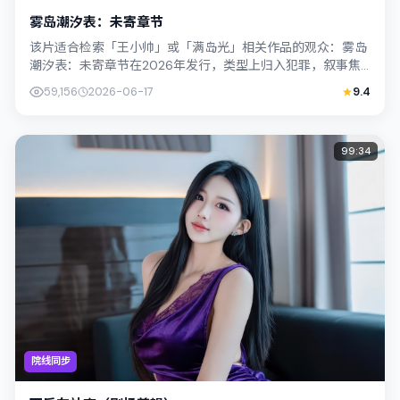
雾岛潮汐表：未寄章节
该片适合检索「王小帅」或「满岛光」相关作品的观众：雾岛
潮汐表：未寄章节在2026年发行，类型上归入犯罪，叙事焦
点落在家庭与社会的交错地带；配角层...
59,156
2026-06-17
9.4
99:34
院线同步