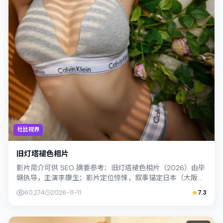
杜比视界
旧灯塔褪色相片
影片简介可供 SEO 摘要参考：旧灯塔褪色相片（2026）由毕
赣执导，主演李康生；影片定位惊悚，叙事锚定日本（大阪）
的社会议题与个体命运，镜头克...
60,274
2026-11-11
7.3