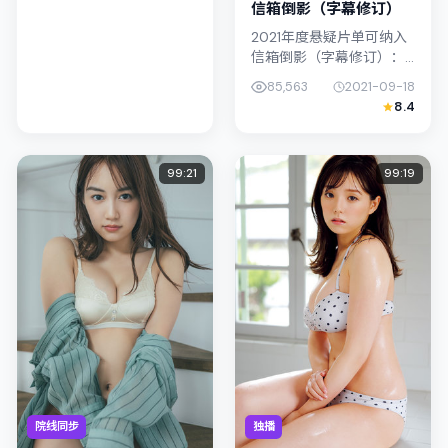
信箱倒影（字幕修订）
2021年度悬疑片单可纳入
信箱倒影（字幕修订）：
导演魏德圣将镜头对准日
85,563
2021-09-18
本（东京）的中产困境，
8.4
阿部宽与陈湘琪演绎兄妹
般羁绊，文本层面兼顾悬
疑线索与...
99:21
99:19
院线同步
独播