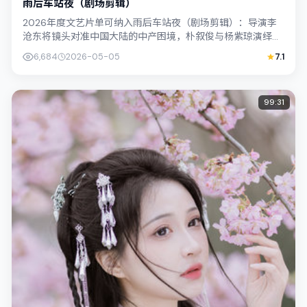
雨后车站夜（剧场剪辑）
2026年度文艺片单可纳入雨后车站夜（剧场剪辑）：导演李
沧东将镜头对准中国大陆的中产困境，朴叙俊与杨紫琼演绎兄
妹般羁绊，文本层面兼顾悬疑线索与情...
6,684
2026-05-05
7.1
99:31