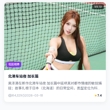
99:10
杜比视界
北港车站夜·加长篇
黑泽清在新作北港车站夜·加长篇中延续其对都市情绪的敏锐捕
捉；故事扎根于日本（北海道）的日常空间，类型定位为科
幻。主演妻夫木聪、孔刘以克制表演撑起...
84,329
2026-03-18
7.4