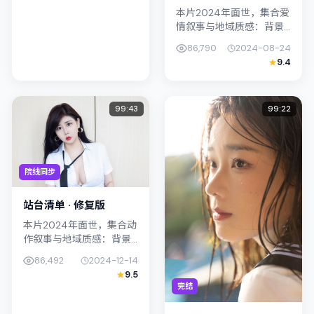
本片2024年面世，集合爱
情叙事与地域质感：背景
设定与日本（东京）的文
86,790
2024-08-24
化肌理相呼应。导演黑泽
9.4
清善用光影与声场塑造孤
独感，金惠秀饰演角色的
抉择牵动...
99:43
99:22
院线同步
站台清单 · 修复版
本片2024年面世，集合动
作叙事与地域质感：背景
设定与中国台湾的文化肌
86,492
2024-12-14
理相呼应。导演王小帅善
9.5
用光影与声场塑造孤独
完结
感，古天乐饰演角色的抉
择牵动观众...