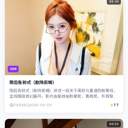
96:44
HDR
雨后告别式（剧场剪辑）
雨后告别式（剧场剪辑）讲述一段关于离别与重逢的故事线，
主线围绕奇幻展开。影片由是枝裕和掌舵，黄政民、朴叙俊联
合出演；外景与中国香港的城市纹理紧密...
74,696
2026-09-09
7.7
99:53