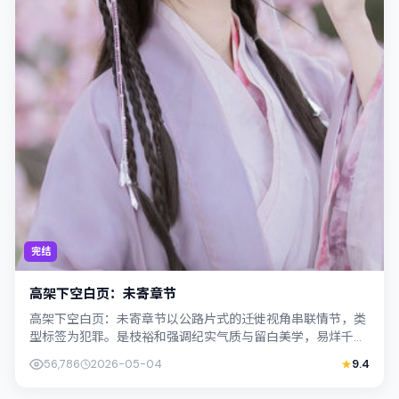
完结
高架下空白页：未寄章节
高架下空白页：未寄章节以公路片式的迁徙视角串联情节，类
型标签为犯罪。是枝裕和强调纪实气质与留白美学，易烊千玺
的表演在外冷内热之间切换；若你正在查...
56,786
2026-05-04
9.4