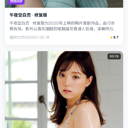
院线同步
午夜空白页 · 修复版
午夜空白页 · 修复版为2020年上映的韩片喜剧作品，由刁亦
男执导。影片以真实细腻的笔触描写普通人处境，梁朝伟与金
惠秀的对手戏张力十足，情节层层...
85,515
2020-02-18
9.7
99:19