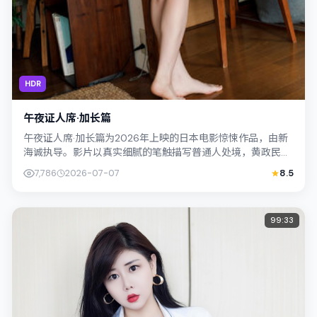
HDR
午夜证人席·加长篇
午夜证人席·加长篇为2026年上映的日本电影惊悚作品，由新
海诚执导。影片以真实细腻的笔触描写普通人处境，黄政民与
裴斗娜的对手戏张力十足，情节层层...
7,786
2026-07-07
8.5
99:33