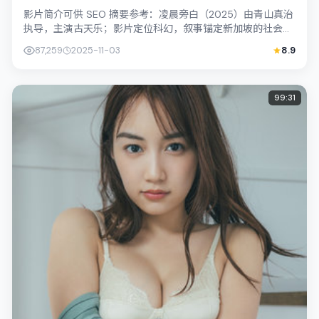
影片简介可供 SEO 摘要参考：凌晨旁白（2025）由青山真治
执导，主演古天乐；影片定位科幻，叙事锚定新加坡的社会议
题与个体命运，镜头克制而不煽...
87,259
2025-11-03
8.9
99:31