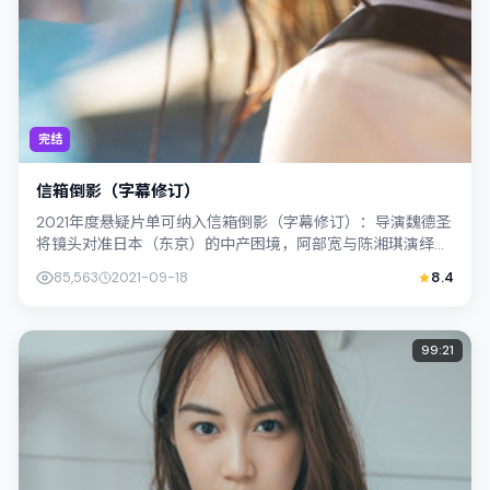
完结
信箱倒影（字幕修订）
2021年度悬疑片单可纳入信箱倒影（字幕修订）：导演魏德圣
将镜头对准日本（东京）的中产困境，阿部宽与陈湘琪演绎兄
妹般羁绊，文本层面兼顾悬疑线索与...
85,563
2021-09-18
8.4
99:21