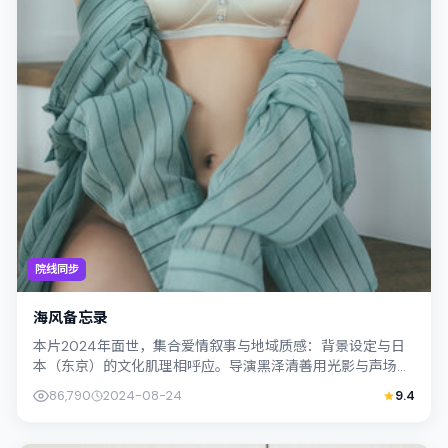
院线同步
海风备忘录
本片2024年面世，集合爱情叙事与地域质感：背景设定与日
本（东京）的文化肌理相呼应。导演黑泽清善用光影与声场塑
造孤独感，金惠秀饰演角色的抉择牵动...
86,790
2024-08-24
9.4