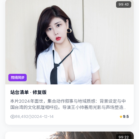
99:43
院线同步
站台清单 · 修复版
本片2024年面世，集合动作叙事与地域质感：背景设定与中
国台湾的文化肌理相呼应。导演王小帅善用光影与声场塑造孤
独感，古天乐饰演角色的抉择牵动观众...
86,492
2024-12-14
9.5
99:22