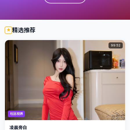
精选推荐
99:52
杜比视界
凌晨旁白