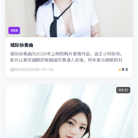
HDR
城际协奏曲
城际协奏曲为2026年上映的韩片爱情作品，由王小帅执导。
影片以真实细腻的笔触描写普通人处境，桥本爱与胡歌的对手
戏张力十足，情节层层推进，适合关注...
83,821
2026-07-02
8.5
99:21