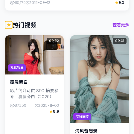
85,175
2018-09-12
9.0
热门视频
查看更多
99:52
99:31
杜比视界
凌晨旁白
影片简介可供 SEO 摘要参
考：凌晨旁白（2025）由
青山真治执导，主演古天
87,259
2025-11-03
乐；影片定位科幻，叙事
8.9
锚定新加坡的社会议题与
院线同步
个体命运，镜头克制而不
煽...
海风备忘录